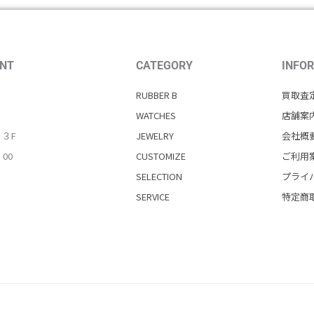
NT
CATEGORY
INFO
RUBBER B
買取査
WATCHES
店舗案
・３F
JEWELRY
会社概
：00
CUSTOMIZE
ご利用
SELECTION
プライ
SERVICE
特定商