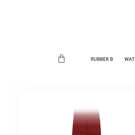
内
容
を
ス
キ
ッ
プ
RUBBER B
WAT