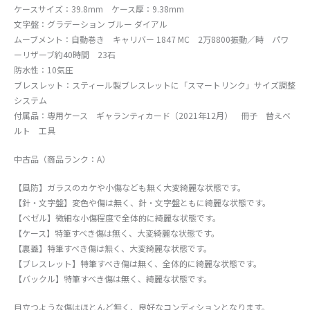
ケースサイズ：39.8mm ケース厚：9.38mm
文字盤：グラデーション ブルー ダイアル
ムーブメント：自動巻き キャリバー 1847 MC 2万8800振動／時 パワ
ーリザーブ約40時間 23石
防水性：10気圧
ブレスレット：スティール製ブレスレットに「スマートリンク」サイズ調整
システム
付属品：専用ケース ギャランティカード（2021年12月） 冊子 替えベ
ルト 工具
中古品（商品ランク：A）
【風防】ガラスのカケや小傷なども無く大変綺麗な状態です。
【針・文字盤】変色や傷は無く、針・文字盤ともに綺麗な状態です。
【ベゼル】微細な小傷程度で全体的に綺麗な状態です。
【ケース】特筆すべき傷は無く、大変綺麗な状態です。
【裏蓋】特筆すべき傷は無く、大変綺麗な状態です。
【ブレスレット】特筆すべき傷は無く、全体的に綺麗な状態です。
【バックル】特筆すべき傷は無く、綺麗な状態です。
目立つような傷はほとんど無く、良好なコンディションとなります。