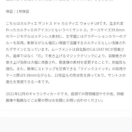
保証：1年保証
こちらはカルティエ サントス ドゥ カルティエ ウォッチ LMです。生まれ変
わったカルティエのアイコンともいうべくサントス。ケースサイズ39.8mm
のラージモデルはステンレス素材に、文字盤にはグラデーションカラーのブ
ルーを採用。斬新ながらも幅広い場面で活躍するカルティエらしい洗練され
たデザインとなっています。ムーブメントは自社製のCal.1847 MCが搭載さ
れ、歯車ではなく「爪」で巻き上げるマジッククリックにより、自動巻きの
巻き上げ効率は大幅に改善され、脱進機の素材を変更することで、耐磁性も
強化。また、簡単にストラップを交換できる「クイックスイッチ」の採用や
ケース厚は9.38mmながらも、10気圧もの防水性を誇っており、サントスの
進化を実感できる一本です。
2021年12月のギャランティカードです。店頭での現物確認やその他、詳細
画像や動画などご必要の際はお気軽にお問い合わせください。