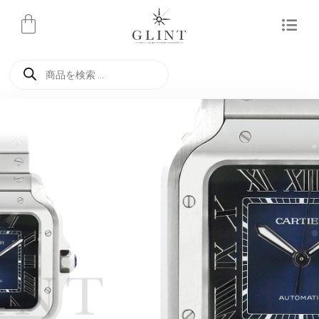
内
容
を
商
ス
品
検
キ
索
ッ
プ