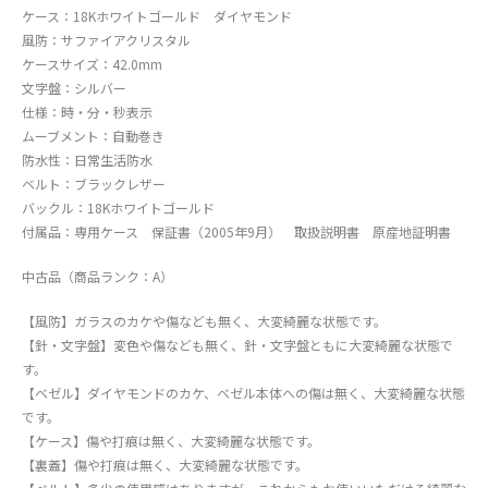
ケース：18Kホワイトゴールド ダイヤモンド
風防：サファイアクリスタル
ケースサイズ：42.0mm
文字盤：シルバー
仕様：時・分・秒表示
ムーブメント：自動巻き
防水性：日常生活防水
ベルト：ブラックレザー
バックル：18Kホワイトゴールド
付属品：専用ケース 保証書（2005年9月） 取扱説明書 原産地証明書
中古品（商品ランク：A）
【風防】ガラスのカケや傷なども無く、大変綺麗な状態です。
【針・文字盤】変色や傷なども無く、針・文字盤ともに大変綺麗な状態で
す。
【ベゼル】ダイヤモンドのカケ、ベゼル本体への傷は無く、大変綺麗な状態
です。
【ケース】傷や打痕は無く、大変綺麗な状態です。
【裏蓋】傷や打痕は無く、大変綺麗な状態です。