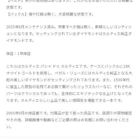
【ベルト】多少の使用感はありますが、これからもお使いいただける綺麗な
状態です。
【バックル】傷や打痕は無く、大変綺麗な状態です。
2025年6月メンテナンス済み。特筆すべき傷は無く、素晴らしいコンディシ
ョンとなります。セッティングされているダイヤモンドはカルティエ純正ダ
イヤモンドです。
保証：1年保証
こちらはカルティエ パシャ ドゥ カルティエです。ケースとバックルに18K
ホワイトゴールドを使用し、ベゼル・リューズにはカルティエ純正となる大
粒の美しいダイヤモンドがセッティングされております。また、1930年代
に誕生した原型の名残である鎖で繋がったリュウズカバーなど、それぞれの
パーツはクラシカルであっても、全体的にエキゾチックな仕上げとなってお
ります。カルティエらしい上品で美しい雰囲気を堪能できる一本です。
2005年9月の保証書です。付属品が全て揃った完品です。店頭での現物確認
やその他、詳細画像や動画などご必要の際はお気軽にお問い合わせくださ
い。