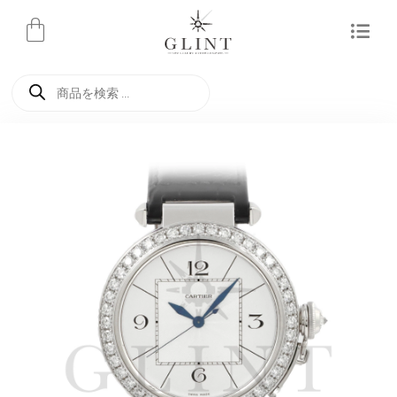
内
容
を
商
ス
品
検
キ
索
ッ
プ