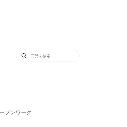
商
品
検
索
オープンワーク