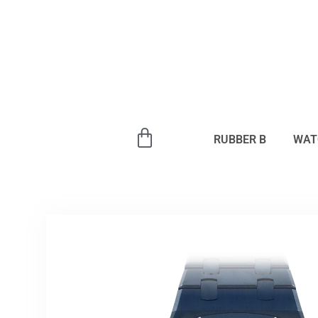
内
容
を
ス
キ
ッ
プ
RUBBER B
WAT