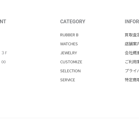
NT
CATEGORY
INFO
RUBBER B
買取査
WATCHES
店舗案
・３F
JEWELRY
会社概
：00
CUSTOMIZE
ご利用
SELECTION
プライ
SERVICE
特定商