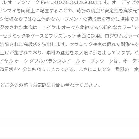
ープンワーク Ref.15416CD.OO.1225CD.01です。オーデ
ゼンマイを同軸上に配置することで、時計の精度と安定性を高次元
ク仕様ならではの立体的なムーブメントの造形美を存分に堪能でき
に発表された本作は、ロイヤル オークを象徴する伝統的なカラー“ナイ
のあるブルーセラミックをケースとブレスレット全面に採用。ロジウムカ
洗練された高級感を演出します。セラミック特有の優れた耐傷性を
上げが施されており、素材の魅力を最大限に引き出しています。革
ヤル オーク ダブルバランスホイール オープンワークは、オーデ
満足感を存分に味わうことのできる、まさにコレクター垂涎の一本
どご必要の際はお気軽にお問い合わせください。