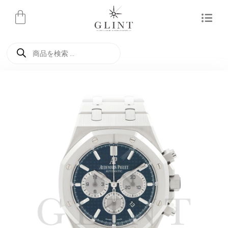
内
容
を
商
ス
品
検
キ
索
ッ
プ