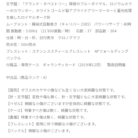
文字盤：「グランド・タペストリー」模様のブルーダイヤル、ロジウムカラ
ーのカウンター、ホワイトゴールド製アプライドアワーマーカーと蓄光処理
を施したロイヤルオーク針
ムーブメント：機械式自動巻き（キャリバー 2385） パワーリザーブ：40時
間 振動数：3.00Hz （21’600振動／時） 石数：37 部品数：304
仕様：時・分・秒、日付表示 クロノグラフ
防水性：50m防水
ブレスレット：ステンレススティールブレスレット APフォールディング
バックル
付属品：専用ケース ギャランティカード（2019年12月） 取扱説明書
中古品（商品ランク：A）
【風防】ガラスのカケや小傷なども全くない大変綺麗な状態です。
【針・文字盤】変色や傷も無く、針・文字盤ともに大変綺麗な状態です。
【ベゼル】微細な小傷がございますが全体的に綺麗な状態です。
【ケース】特筆すべき傷は無く、綺麗な状態です。
【裏蓋】特筆すべき傷は無く、綺麗な状態です。
【ブレスレット】使用に伴う微細な小傷がございます。
【バックル】微細な小傷がございます。