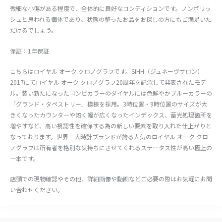
微細な小傷がある程度で、全体的に良好なコンディションです。ノンポリッ
シュと思われる個体であり、状態の整ったお品をお探しの方にもご満足いた
だけるでしょう。
保証：1年保証
こちらはロイヤル オーク クロノグラフです。SIHH（ジュネーヴサロン）
2017にてロイヤル オーク クロノグラフ20周年を記念して発表されたモデ
ル。装い新たになったコンビカラーのダイヤルには色鮮やかブルーカラーの
「グランド・タペストリー」模様を採用。3時位置・9時位置のサイズが大
きくなったカウンターや短く幅が広くなったインデックス、蓄光処理箇所を
増やすなど、高い視認性を確保する為の新しい要素を取り入れた仕上がりと
なっております。世界三大時計ブランドが誇る人気のロイヤル オーク クロ
ノグラフは所有者を格別な気持ちにさせてくれるステータス性が高い極上の
一本です。
店頭での現物確認やその他、詳細画像や動画などご必要の際はお気軽にお問
い合わせください。