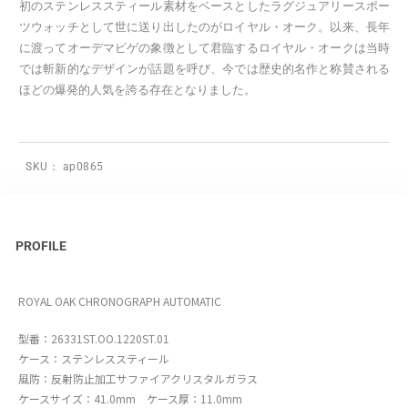
初のステンレススティール素材をベースとしたラグジュアリースポー
ツウォッチとして世に送り出したのがロイヤル・オーク。以来、長年
に渡ってオーデマピゲの象徴として君臨するロイヤル・オークは当時
では斬新的なデザインが話題を呼び、今では歴史的名作と称賛される
ほどの爆発的人気を誇る存在となりました。
SKU：
ap0865
PROFILE
ROYAL OAK CHRONOGRAPH AUTOMATIC
型番：26331ST.OO.1220ST.01
ケース：ステンレススティール
風防：反射防止加工サファイアクリスタルガラス
ケースサイズ：41.0mm ケース厚：11.0mm