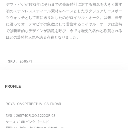
デマ・ピゲが1972年にそれまでの高級時計に対する概念を大きく覆す
初のステンレススティール素材をベースとしたラグジュアリースポー
ツウォッチとして世に送り出したのがロイヤル・オーク。以来、長年
に渡ってオーデマピゲの象徴として君臨するロイヤル・オークは当時
では斬新的なデザインが話題を呼び、今では歴史的名作と称賛される
ほどの爆発的人気を誇る存在となりました。
SKU：
ap0571
PROFILE
ROYAL OAK PERPETUAL CALENDAR
型番：26574OR.OO.1220OR.03
ケース：18Kピンクゴールド
風防：反射防止加工サファイヤガラス