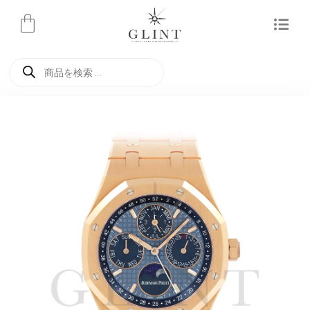
内
容
を
商
ス
品
検
キ
索
ッ
プ