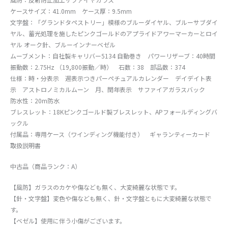
ケースサイズ：41.0mm ケース厚：9.5mm
文字盤：「グランドタペストリー」模様のブルーダイヤル、ブルーサブダイ
ヤル、蓄光処理を施したピンクゴールドのアプライドアワーマーカーとロイ
ヤル オーク針、ブルーインナーベゼル
ムーブメント：自社製キャリバー5134 自動巻き パワーリザーブ：40時間
振動数：2.75Hz （19,800振動／時） 石数：38 部品数：374
仕様：時・分表示 週表示つきパーペチュアルカレンダー デイデイト表
示 アストロノミカルムーン 月、閏年表示 サファイアガラスバック
防水性：20m防水
ブレスレット：18Kピンクゴールド製ブレスレット、APフォールディングバ
ックル
付属品：専用ケース（ワインディング機能付き） ギャランティーカード
取扱説明書
中古品（商品ランク：A）
【風防】ガラスのカケや傷なども無く、大変綺麗な状態です。
【針・文字盤】変色や傷なども無く、針・文字盤ともに大変綺麗な状態で
す。
【ベゼル】使用に伴う小傷がございます。