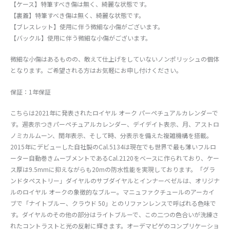
【ケース】特筆すべき傷は無く、綺麗な状態です。
【裏蓋】特筆すべき傷は無く、綺麗な状態です。
【ブレスレット】使用に伴う微細な小傷がございます。
【バックル】使用に伴う微細な小傷がございます。
微細な小傷はあるものの、敢えて仕上げをしていないノンポリッシュの個体
となります。ご希望される方はお気軽にお申し付けください。
保証：1年保証
こちらは2021年に発表されたロイヤル オーク パーペチュアルカレンダーで
す。週表示つきパーペチュアルカレンダー、デイデイト表示、月、アストロ
ノミカルムーン、閏年表示、そして時、分表示を備えた複雑機構を搭載。
2015年にデビューした自社製のCal.5134は現在でも世界で最も薄いフルロ
ーター自動巻きムーブメントであるCal.2120をベースに作られており、ケー
ス厚は9.5mmに抑えながらも20mの防水性能を実現しております。「グラ
ンドタペストリー」ダイヤルのサブダイヤルとインナーベゼルは、オリジナ
ルのロイヤル オークの象徴的なブルー。マニュファクチュールのアーカイ
ブで「ナイトブルー、クラウド 50」とのリファンレンスで呼ばれる色味で
す。ダイヤルのその他の部分はライトブルーで、この二つの色合いが洗練さ
れたコントラストと光の反射に輝きます。オーデマピゲのコンプリケーショ