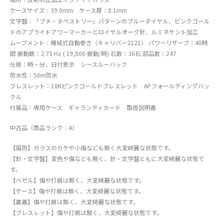
ケースサイズ：39.0mm ケース厚：8.1mm
文字盤：「プチ・タペストリー」パターンのブルーダイヤル、ピンクゴール
ドのアプライドアワーマーカーとロイヤルオーク針、ルミネサント加工
ムーブメント：機械式自動巻き（キャリバー2121） パワーリザーブ：40時
間 振動数：2.75 Hz ( 19,800 振動/時) 石数：36石 部品数：247
仕様：時・分、日付表示 シースルーバック
防水性：50m防水
ブレスレット：18Kピンクゴールドブレスレット APフォールディングバッ
クル
付属品：専用ケース ギャランティカード 取扱説明書
中古品（商品ランク：A）
【風防】ガラスのカケや小傷なども無く大変綺麗な状態です。
【針・文字盤】変色や傷なども無く、針・文字盤ともに大変綺麗な状態で
す。
【ベゼル】傷や打痕は無く、大変綺麗な状態です。
【ケース】傷や打痕は無く、大変綺麗な状態です。
【裏蓋】傷や打痕は無く、大変綺麗な状態です。
【ブレスレット】傷や打痕は無く、大変綺麗な状態です。