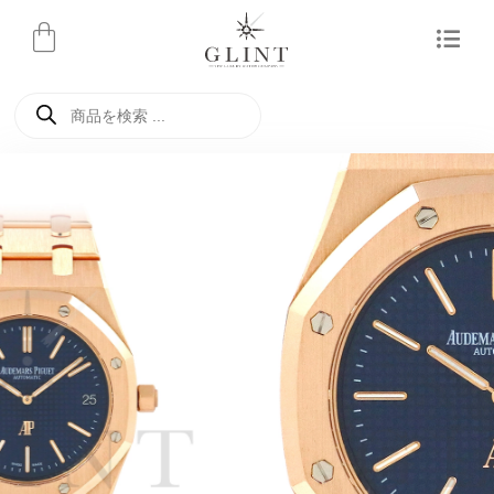
内
容
を
商
ス
品
検
キ
索
ッ
プ