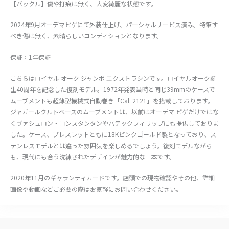
【バックル】傷や打痕は無く、大変綺麗な状態です。
2024年9月オーデマピゲにて外装仕上げ、パーシャルサービス済み。特筆す
べき傷は無く、素晴らしいコンディションとなります。
保証：1年保証
こちらはロイヤル オーク ジャンボ エクストラシンです。ロイヤルオーク誕
生40周年を記念した復刻モデル。1972年発表当時と同じ39mmのケースで
ムーブメントも超薄型機械式自動巻き「Cal. 2121」を搭載しております。
ジャガールクルトベースのムーブメントは、以前はオーデマ ピゲだけではな
くヴァシュロン・コンスタンタンやパテックフィリップにも提供しておりま
した。ケース、ブレスレットともに18Kピンクゴールド製となっており、ス
テンレスモデルとは違った雰囲気を楽しめるでしょう。復刻モデルながら
も、現代にも合う洗練されたデザインが魅力的な一本です。
2020年11月のギャランティカードです。店頭での現物確認やその他、詳細
画像や動画などご必要の際はお気軽にお問い合わせください。