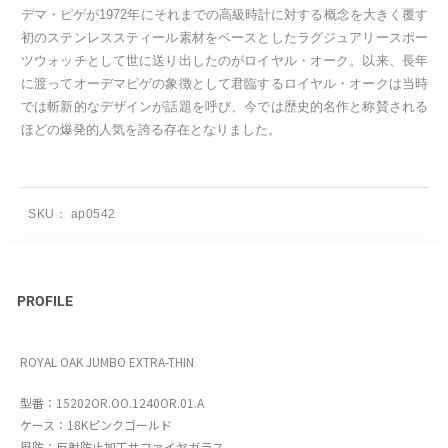
デマ・ピゲが1972年にそれまでの高級時計に対する概念を大きく覆す
初のステンレススティール素材をベースとしたラグジュアリースポー
ツウォッチとして世に送り出したのがロイヤル・オーク。以来、長年
に渡ってオーデマピゲの象徴として君臨するロイヤル・オークは当時
では斬新的なデザインが話題を呼び、今では歴史的名作と称賛される
ほどの爆発的人気を誇る存在となりました。
SKU：
ap0542
PROFILE
ROYAL OAK JUMBO EXTRA-THIN
型番：15202OR.OO.1240OR.01.A
ケース：18Kピンクゴールド
風防：反射防止加工サファイヤガラス