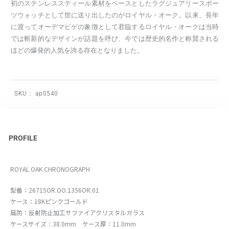
初のステンレススティール素材をベースとしたラグジュアリースポー
ツウォッチとして世に送り出したのがロイヤル・オーク。以来、長年
に渡ってオーデマピゲの象徴として君臨するロイヤル・オークは当時
では斬新的なデザインが話題を呼び、今では歴史的名作と称賛される
ほどの爆発的人気を誇る存在となりました。
SKU：
ap0540
PROFILE
ROYAL OAK CHRONOGRAPH
型番：26715OR.OO.1356OR.01
ケース：18Kピンクゴールド
風防：反射防止加工サファイアクリスタルガラス
ケースサイズ：38.0mm ケース厚：11.0mm