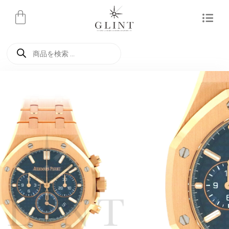
内
容
を
商
ス
品
検
キ
索
ッ
プ