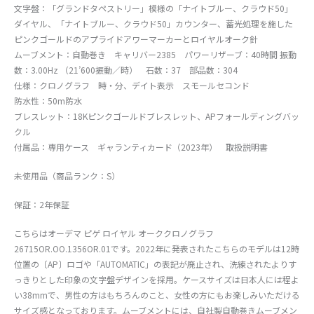
文字盤：「グランドタペストリー」模様の「ナイトブルー、クラウド50」
ダイヤル、「ナイトブルー、クラウド50」カウンター、蓄光処理を施した
ピンクゴールドのアプライドアワーマーカーとロイヤルオーク針
ムーブメント：自動巻き キャリバー2385 パワーリザーブ：40時間 振動
数：3.00Hz （21’600振動／時） 石数：37 部品数：304
仕様：クロノグラフ 時・分、デイト表示 スモールセコンド
防水性：50m防水
ブレスレット：18Kピンクゴールドブレスレット、APフォールディングバッ
クル
付属品：専用ケース ギャランティカード（2023年） 取扱説明書
未使用品（商品ランク：S）
保証：2年保証
こちらはオーデマ ピゲ ロイヤル オーククロノグラフ
26715OR.OO.1356OR.01です。2022年に発表されたこちらのモデルは12時
位置の〔AP〕ロゴや「AUTOMATIC」の表記が廃止され、洗練されたよりす
っきりとした印象の文字盤デザインを採用。ケースサイズは日本人には程よ
い38mmで、男性の方はもちろんのこと、女性の方にもお楽しみいただける
サイズ感となっております。ムーブメントには、自社製自動巻きムーブメン