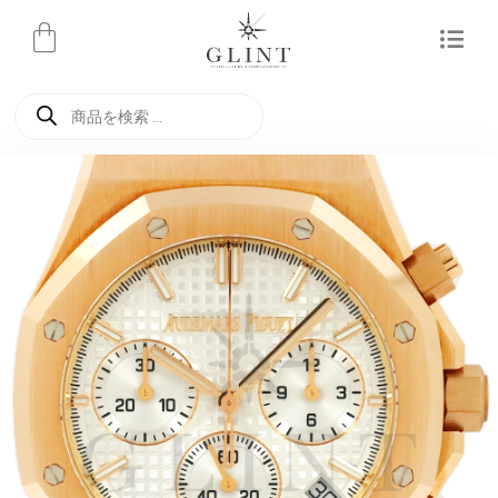
内
容
を
商
ス
品
検
キ
索
ッ
プ