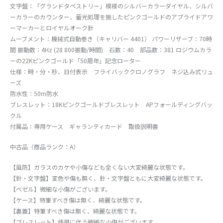
文字盤：「グランドタペストリー」模様のシルバーカラーダイヤル、シルバ
ーカラーのカウンター、蓄光処理を施したピンクゴールドのアプライドアワ
ーマーカーとロイヤルオーク針
ムーブメント：機械式自動巻き（キャリバー 4401） パワーリザーブ：70時
間 振動数：4Hz (28 800振動/時間) 石数：40 部品数：381 ロジウムカラ
ーの22Kピンクゴールド「50周年」記念ローター
仕様：時・分・秒、日付表示 フライバッククロノグラフ ネジ込み式リュ
ーズ
防水性：50m防水
ブレスレット：18Kピンクゴールドブレスレット APフォールディングバッ
クル
付属品：専用ケース ギャランティカード 取扱説明書
中古品（商品ランク：A）
【風防】ガラスのカケや小傷なども全くない大変綺麗な状態です。
【針・文字盤】変色や傷も無く、針・文字盤ともに大変綺麗な状態です。
【ベゼル】微細な小傷がございます。
【ケース】特筆すべき傷は無く、綺麗な状態です。
【裏蓋】特筆すべき傷は無く、綺麗な状態です。
【ブレスレット】使用に伴う微細な小傷がございます。