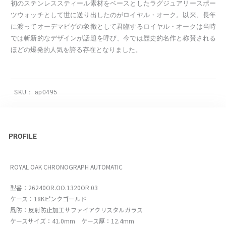
初のステンレススティール素材をベースとしたラグジュアリースポー
ツウォッチとして世に送り出したのがロイヤル・オーク。以来、長年
に渡ってオーデマピゲの象徴として君臨するロイヤル・オークは当時
では斬新的なデザインが話題を呼び、今では歴史的名作と称賛される
ほどの爆発的人気を誇る存在となりました。
SKU：
ap0495
PROFILE
ROYAL OAK CHRONOGRAPH AUTOMATIC
型番：26240OR.OO.1320OR.03
ケース：18Kピンクゴールド
風防：反射防止加工サファイアクリスタルガラス
ケースサイズ：41.0mm ケース厚：12.4mm