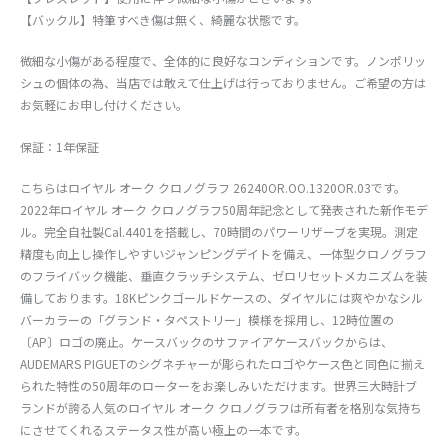
【バックル】特筆すべき傷は無く、綺麗な状態です。
微細な小傷がある程度で、全体的に良好なコンディションです。ノンポリッ
シュの個体の為、当店では敢えて仕上げは行っておりません。ご希望の方は
お気軽にお申し付けください。
保証：1年保証
こちらはロイヤル オーク クロノグラフ 26240OR.OO.1320OR.03です。
2022年ロイヤル オーク クロノグラフ50周年記念として発表された新作モデ
ル。完全自社製Cal.4401を搭載し、70時間のパワーリザーブを実現。測定
精度も向上し操作しやすいジャンピングデイトを備え、一体型クロノグラフ
のフライバック機能、垂直クラッチシステム、ゼロリセットメカニズムを装
備しております。18Kピンクゴールドケースの、ダイヤルには爽やかなシル
バーカラーの「グランド・タペストリー」模様を採用し、12時位置の
〔AP〕ロゴの廃止。ケースバックのサファイアケースバックからは、
AUDEMARS PIGUETのシグネチャーが彫られたロゴやケース色と同色に揃え
られた特性の50周年のローターをお楽しみいただけます。世界三大時計ブ
ランドが誇る人気のロイヤル オーク クロノグラフは所有者を格別な気持ち
にさせてくれるステータス性が高い極上の一本です。