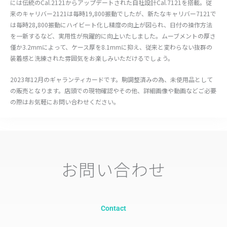
には伝統のCal.2121からアップデートされた自社設計Cal.7121を搭載。従
来のキャリバー2121は毎時19,800振動でしたが、新たなキャリバー7121で
は毎時28,800振動にハイビート化し精度の向上が図られ、日付の操作方法
を一新するなど、実用性が飛躍的に向上いたしました。ムーブメントの厚さ
僅か3.2mmによって、ケース厚を8.1mmに抑え、従来と変わらない抜群の
装着感と洗練された雰囲気をお楽しみいただけるでしょう。
2023年12月のギャランティカードです。駒調整済みの為、未使用品として
の販売となります。店頭での現物確認やその他、詳細画像や動画などご必要
の際はお気軽にお問い合わせください。
お問い合わせ
Contact