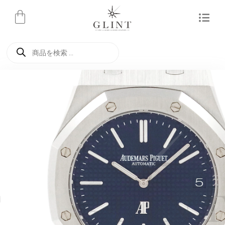
内
容
を
商
ス
品
検
キ
索
ッ
プ