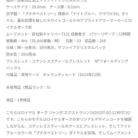
ケースサイズ：39.0mm ケース厚：8.1mm
文字盤：「プチタペストリー」模様の「ナイトブルー、クラウド50」ダイ
ヤル、蓄光処理を施したホワイトゴールドのアプライドアワーマーカーとロ
イヤルオーク針
ムーブメント：自社製キャリバー7121 自動巻き パワーリザーブ：52時間
振動数：4Hz（28,800振動／時） 石数：33 部品数：268
仕様：時・分表示、日付表示、サファイアクリスタルバック
防水性：50m防水
ブレスレット：ステンレススティールブレスレット APフォールディング
バックル
付属品：専用ケース ギャランティカード（2023年12月）
未使用品（商品ランク：S）
保証：2年保証
こちらはロイヤル オーク ジャンボ エクストラシン16202ST.OO.1240ST.02
です。こちらのモデルはロイヤルオークのオリジナルデザインコードを強調
しながらも、ステンレススティールのケースとブレスレット、そしてナイト
ブルーカラーの「プチタペストリー」ダイヤルを採用。そしてムーブメント