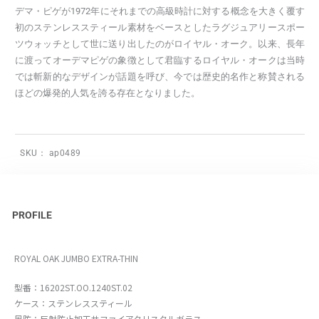
デマ・ピゲが1972年にそれまでの高級時計に対する概念を大きく覆す
初のステンレススティール素材をベースとしたラグジュアリースポー
ツウォッチとして世に送り出したのがロイヤル・オーク。以来、長年
に渡ってオーデマピゲの象徴として君臨するロイヤル・オークは当時
では斬新的なデザインが話題を呼び、今では歴史的名作と称賛される
ほどの爆発的人気を誇る存在となりました。
SKU：
ap0489
PROFILE
ROYAL OAK JUMBO EXTRA-THIN
型番：16202ST.OO.1240ST.02
ケース：ステンレススティール
風防：反射防止加工サファイアクリスタルガラス