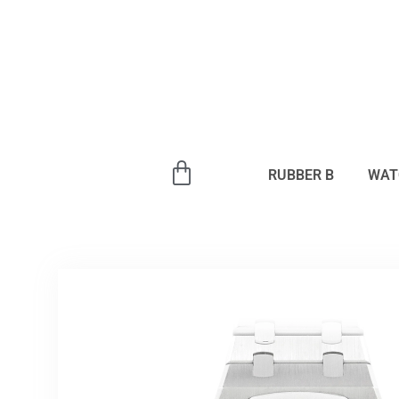
内
容
を
ス
キ
ッ
プ
RUBBER B
WAT