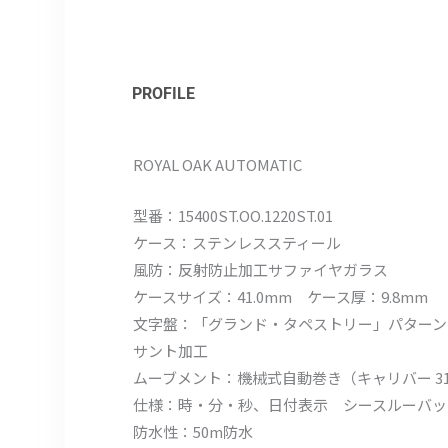
PROFILE
ROYAL OAK AUTOMATIC
型番：15400ST.OO.1220ST.01
ケース：ステンレススティール
風防：反射防止加工サファイヤガラス
ケースサイズ：41.0mm ケース厚：9.8mm
文字盤：「グランド・タペストリー」パターン
サント加工
ムーブメント：機械式自動巻き（キャリバー 3120） 
仕様：時・分・秒、日付表示 シースルーバッ
防水性：50m防水