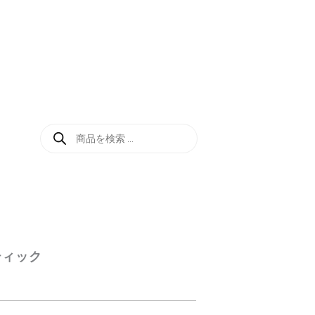
商
品
検
索
ティック