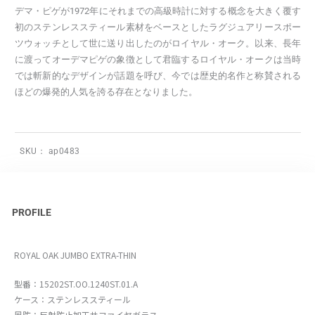
デマ・ピゲが1972年にそれまでの高級時計に対する概念を大きく覆す
初のステンレススティール素材をベースとしたラグジュアリースポー
ツウォッチとして世に送り出したのがロイヤル・オーク。以来、長年
に渡ってオーデマピゲの象徴として君臨するロイヤル・オークは当時
では斬新的なデザインが話題を呼び、今では歴史的名作と称賛される
ほどの爆発的人気を誇る存在となりました。
SKU：
ap0483
PROFILE
ROYAL OAK JUMBO EXTRA-THIN
型番：15202ST.OO.1240ST.01.A
ケース：ステンレススティール
風防：反射防止加工サファイヤガラス