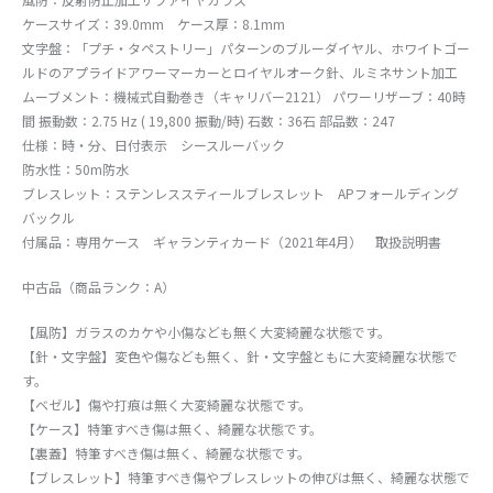
ケースサイズ：39.0mm ケース厚：8.1mm
文字盤：「プチ・タペストリー」パターンのブルーダイヤル、ホワイトゴー
ルドのアプライドアワーマーカーとロイヤルオーク針、ルミネサント加工
ムーブメント：機械式自動巻き（キャリバー2121） パワーリザーブ：40時
間 振動数：2.75 Hz ( 19,800 振動/時) 石数：36石 部品数：247
仕様：時・分、日付表示 シースルーバック
防水性：50m防水
ブレスレット：ステンレススティールブレスレット APフォールディング
バックル
付属品：専用ケース ギャランティカード（2021年4月） 取扱説明書
中古品（商品ランク：A）
【風防】ガラスのカケや小傷なども無く大変綺麗な状態です。
【針・文字盤】変色や傷なども無く、針・文字盤ともに大変綺麗な状態で
す。
【ベゼル】傷や打痕は無く大変綺麗な状態です。
【ケース】特筆すべき傷は無く、綺麗な状態です。
【裏蓋】特筆すべき傷は無く、綺麗な状態です。
【ブレスレット】特筆すべき傷やブレスレットの伸びは無く、綺麗な状態で