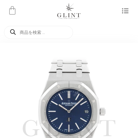
内
容
を
商
ス
品
検
キ
索
ッ
プ