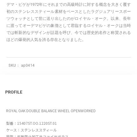
デマ・ピゲが1972年にそれまでの高級時計に対する概念を大きく覆す
初のステンレススティール素材をベースとしたラグジュアリースポー
ツウォッチとして世に送り出したのがロイヤル・オーク。以来、長年
に渡ってオーデマピゲの象徴として君臨するロイヤル・オークは当時
では斬新的なデザインが話題を呼び、今では歴史的名作と称賛される
ほどの爆発的人気を誇る存在となりました。
SKU：
ap0414
PROFILE
ROYAL OAK DOUBLE BALANCE WHEEL OPENWORKED
型番：15407ST.OO.1220ST.01
ケース：ステンレススティール
風防：反射防止加工サファイヤガラス