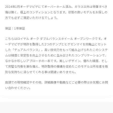
2024年1月オーデマピゲにてオーバーホール済み。ガラス以外は特筆すべき
傷は無く、極上のコンディションとなります。状態の良いモデルをお探しの
方でも必ずご満足いただけるでしょう。
保証：1年保証
こちらはロイヤル オーク ダブルバランスホイール オープンワークです。オ
ーデマピゲが特許を取得した2つのテンプとヒゲゼンマイを同軸上にセット
した「デュアルバランス」。高い技術力をもって組み上げられたこのシステ
ムは精度と安定性を向上させるために生み出されたコンプリケーションで、
なかなか珍しいアプローチの一本です。美しいデザイン、優れた精度、そし
て完璧な均衡を兼ね備え、特許取得の機構を収めたこのモデルは所有者を格
別な気持ちに浸らせてくれる事は間違いありません。
店頭での現物確認やその他、詳細画像や動画などご必要の際はお気軽にお問
い合わせください。