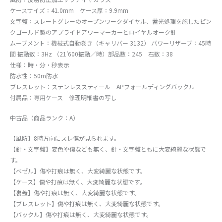
ケースサイズ：41.0mm ケース厚：9.9mm
文字盤：スレートグレーのオープンワークダイヤル、蓄光処理を施したピン
クゴールド製のアプライドアワーマーカーとロイヤルオーク針
ムーブメント：機械式自動巻き（キャリバー 3132） パワーリザーブ：45時
間 振動数：3Hz （21’600振動／時）部品数：245 石数：38
仕様：時・分・秒表示
防水性：50m防水
ブレスレット：ステンレススティール APフォールディングバックル
付属品：専用ケース 修理明細書の写し
中古品（商品ランク：A）
【風防】8時方向にスレ傷が見られます。
【針・文字盤】変色や傷なども無く、針・文字盤ともに大変綺麗な状態で
す。
【ベゼル】傷や打痕は無く、大変綺麗な状態です。
【ケース】傷や打痕は無く、大変綺麗な状態です。
【裏蓋】傷や打痕は無く、大変綺麗な状態です。
【ブレスレット】傷や打痕は無く、大変綺麗な状態です。
【バックル】傷や打痕は無く、大変綺麗な状態です。