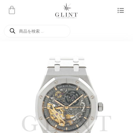
内
容
を
商
ス
品
検
キ
索
ッ
プ