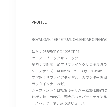
PROFILE
ROYAL OAK PERPETUAL CALENDAR OPENW
型番：26585CE.OO.1225CE.01
ケース：ブラックセラミック
風防：反射防止加工サファイヤクリスタルガラ
ケースサイズ：41.0mm ケース厚：9.9mm
文字盤：サファイアダイヤル、カウンター外周
ラックインナーベゼル
ムーブメント：自社製キャリバー5135 自動巻き パ
仕様：時・分表示、週表示つきパーペチュアル
ースバック、ネジ込み式リューズ