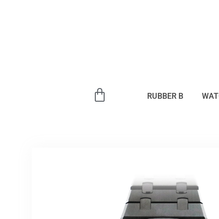
内
容
を
ス
キ
ッ
プ
RUBBER B
WAT