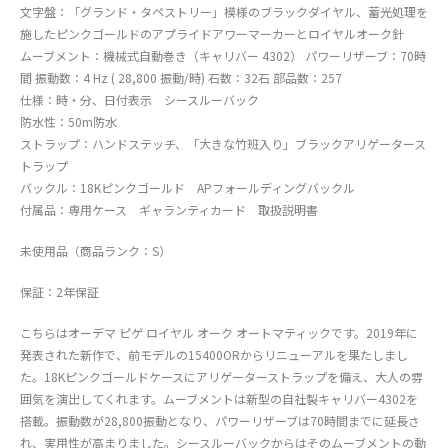
文字盤：「グランド・タペストリー」模様のブラックダイヤル、蓄光処理を
施したピンクゴールドのアプライドアワーマーカーとロイヤルオーク針
ムーブメント：機械式自動巻き（キャリバー 4302） パワーリザーブ：70時
間 振動数：4 Hz ( 28,800 振動/時) 石数：32石 部品数：257
仕様：時・分、日付表示 シースルーバック
防水性：50m防水
ストラップ：ハンドステッチ、「大きな竹班入り」ブラックアリゲータース
トラップ
バックル：18Kピンクゴールド APフォールディングバックル
付属品：専用ケース ギャランティカード 取扱説明書
未使用品（商品ランク：S）
保証：2年保証
こちらはオーデマ ピゲ ロイヤル オーク オートマティックです。2019年に
発表された新作で、前モデルの15400ORからリニューアルを果たしまし
た。18Kピンクゴールドケースにアリゲーターストラップを備え、大人の雰
囲気を演出してくれます。ムーブメントは新型の自社製キャリバー4302を
搭載。振動数が28,800振動となり、パワーリザーブは70時間までに延長さ
れ、実用性が高まりました。シースルーバックからはそのムーブメントの動