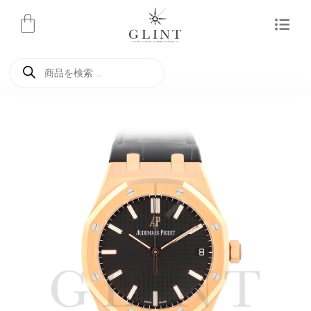
内
容
を
商
ス
品
検
キ
索
ッ
プ