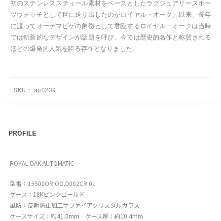
初のステンレススティール素材をベースとしたラグジュアリースポー
ツウォッチとして世に送り出したのがロイヤル・オーク。以来、長年
に渡ってオーデマピゲの象徴として君臨するロイヤル・オークは当時
では斬新的なデザインが話題を呼び、今では歴史的名作と称賛される
ほどの爆発的人気を誇る存在となりました。
SKU：
ap0239
PROFILE
ROYAL OAK AUTOMATIC
型番：15500OR.OO.D002CR.01
ケース：18Kピンクゴールド
風防：反射防止加工サファイアクリスタルガラス
ケースサイズ：約41.0mm ケース厚：約10.4mm