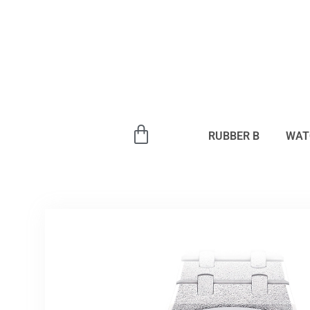
内
容
を
ス
キ
ッ
プ
RUBBER B
WAT