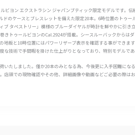
トゥールビヨン エクストラシン ジャパンブティック限定モデルです。
ールドのケースとブレスレットを備えた限定20本。6時位置のトゥー
ィブ タペストリー」模様のブルーダイヤルが時計を鮮やかに引き
巻きトゥールビヨンのCal.2924が搭載。シースルーバックからは
の地板と10時位置にはパワーリザーブ表示を確認する事ができま
度な技術で手間暇を掛けた仕上がりとなっており、特別モデルであ
荷いたしました。僅か20本のみとなる為、今後更に入手困難にな
。店頭での現物確認やその他、詳細画像や動画などご必要の際は