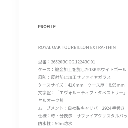
PROFILE
ROYAL OAK TOURBILLON EXTRA-THIN
型番：26520BC.GG.1224BC.01
ケース：鍛金加工を施した18Kホワイトゴール
風防：反射防止加工サファイヤガラス
ケースサイズ：41.0mm ケース厚：8.95mm
文字盤：「エヴォルーティブ・タペストリー」
ヤルオーク針
ムーブメント：自社製キャリバー2924 手巻き パ
仕様：時・分表示 サファイアクリスタルバッ
防水性：50m防水