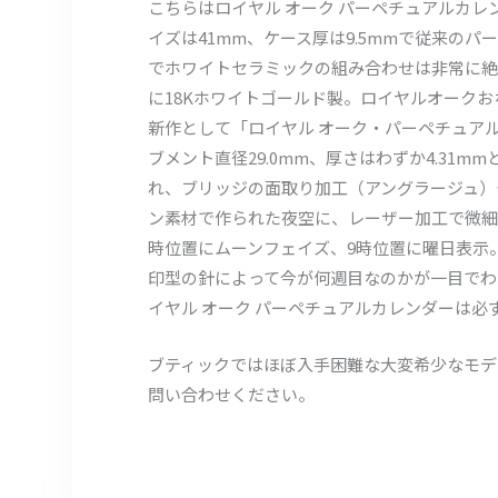
こちらはロイヤル オーク パーペチュアルカ
イズは41mm、ケース厚は9.5mmで従来
でホワイトセラミックの組み合わせは非常に絶
に18Kホワイトゴールド製。ロイヤルオークお
新作として「ロイヤル オーク・パーペチュアル
ブメント直径29.0mm、厚さはわずか4.3
れ、ブリッジの面取り加工（アングラージュ）
ン素材で作られた夜空に、レーザー加工で微細
時位置にムーンフェイズ、9時位置に曜日表示
印型の針によって今が何週目なのかが一目でわ
イヤル オーク パーペチュアルカレンダーは
ブティックではほぼ入手困難な大変希少なモデ
問い合わせください。