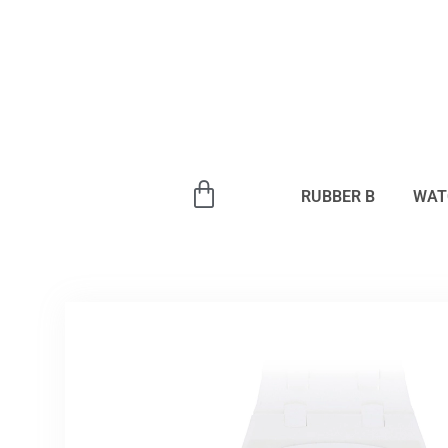
内
容
を
ス
キ
ッ
プ
RUBBER B
WAT