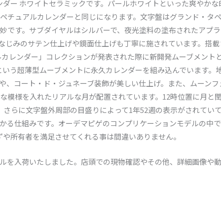
レンダー ホワイトセラミックです。パールホワイトといった爽やか
のパーペチュアルカレンダーと同じになります。文字盤はグランド・タ
妙です。サブダイヤルはシルバーで、夜光塗料の塗布されたアプラ
なじみのサテン仕上げや鏡面仕上げも丁寧に施されています。搭載さ
カレンダー」コレクションが発表された際に新開発ムーブメントとして
1mmという超薄型ムーブメントに永久カレンダーを組み込んでいます
や、コート・ド・ジュネーブ装飾が美しい仕上げ。また、ムーンフ
な模様を入れたリアルな月が配置されています。12時位置に月と閏
。さらに文字盤外周部の目盛りによって1年52週の表示がされてい
かる仕組みです。オーデマピゲのコンプリケーションモデルの中
必ずや所有者を満足させてくれる事は間違いありません。
ルを入荷いたしました。店頭での現物確認やその他、詳細画像や