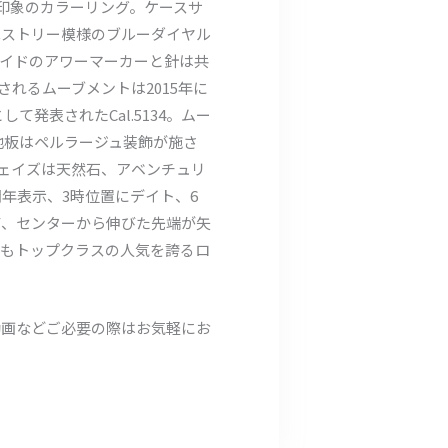
な印象のカラーリング。ケースサ
ペストリー模様のブルーダイヤル
イドのアワーマーカーと針は共
れるムーブメントは2015年に
発表されたCal.5134。ムー
。地板はペルラージュ装飾が施さ
ェイズは天然石、アベンチュリ
年表示、3時位置にデイト、6
て、センターから伸びた先端が矢
でもトップクラスの人気を誇るロ
動画などご必要の際はお気軽にお