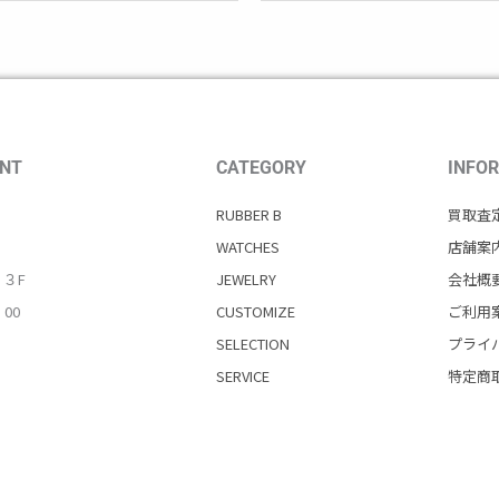
NT
CATEGORY
INFO
RUBBER B
買取査
WATCHES
店舗案
・３F
JEWELRY
会社概
：00
CUSTOMIZE
ご利用
SELECTION
プライ
SERVICE
特定商