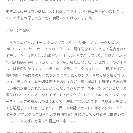
中古品とは思えないほど、大変状態が素晴らしい極美品を入荷いたしまし
た。新品をお探しの方でもご満足いただけるでしょう。
保証：1年保証
こちらはロイヤル オーク クロノグラフです。SIHH（ジュネーヴサロン）
2017にてロイヤル オーク クロノグラフ20周年記念モデルとして発表された
モデル。ケース素材には18Kピンクゴールドを使用しており、洗練された上
質な高級感を堪能できるでしょう。装い新たになったコンビカラーのダイヤ
ルには色鮮やかなブルーカラーの「グランド・タペストリー」模様を採用。
3時位置・9時位置のサイズが大きくなったカウンターや短く幅が広くなっ
たインデックス、蓄光処理箇所を増やすなど、高い視認性を確保する為の新
しい要素が取り入れた仕上がりとなっております。スポーツラインという位
置付けのロイヤルオークですが、18Kピンクゴールドとブルーのアリゲータ
ーストラップの組み合わせによって、洗練された大人のドレスウォッチとし
ても活躍してくれるでしょう。世界三大時計ブランドが誇る人気のロイヤル
オーク クロノグラフは所有者を格別な気持ちにさせてくれる事は間違いな
いステータス性にも富んだ極上の一本です。
2025年2月まで保証期間が残っている全く使用感の無い極上品です。当店で