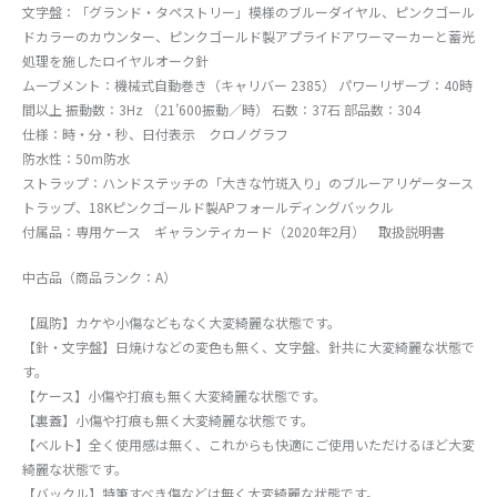
文字盤：「グランド・タペストリー」模様のブルーダイヤル、ピンクゴール
ドカラーのカウンター、ピンクゴールド製アプライドアワーマーカーと蓄光
処理を施したロイヤルオーク針
ムーブメント：機械式自動巻き（キャリバー 2385） パワーリザーブ：40時
間以上 振動数：3Hz （21’600振動／時） 石数：37石 部品数：304
仕様：時・分・秒、日付表示 クロノグラフ
防水性：50m防水
ストラップ：ハンドステッチの「大きな竹斑入り」のブルーアリゲータース
トラップ、18Kピンクゴールド製APフォールディングバックル
付属品：専用ケース ギャランティカード（2020年2月） 取扱説明書
中古品（商品ランク：A）
【風防】カケや小傷などもなく大変綺麗な状態です。
【針・文字盤】日焼けなどの変色も無く、文字盤、針共に大変綺麗な状態で
す。
【ケース】小傷や打痕も無く大変綺麗な状態です。
【裏蓋】小傷や打痕も無く大変綺麗な状態です。
【ベルト】全く使用感は無く、これからも快適にご使用いただけるほど大変
綺麗な状態です。
【バックル】特筆すべき傷などは無く大変綺麗な状態です。