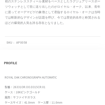
初のステンレススティール素材をベースとしたラグジュアリースポー
ツウォッチとして世に送り出したのがロイヤル・オーク。以来、長年
に渡ってオーデマピゲの象徴として君臨するロイヤル・オークは当時
では斬新的なデザインが話題を呼び、今では歴史的名作と称賛される
ほどの爆発的人気を誇る存在となりました。
SKU：
AP0058
PROFILE
ROYAL OAK CHRONOGRAPH AUTOMATIC
型番：26331OR.OO.D315CR.01
ケース：18Kピンクゴールド
風防：サファイヤガラス
ケースサイズ：41.0mm ケース厚：11.0mm