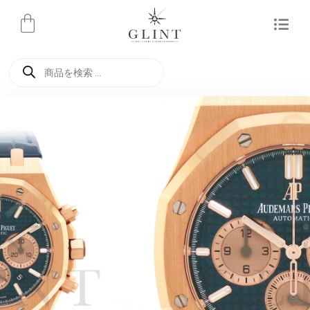
内
容
を
商
ス
品
検
キ
索
ッ
プ