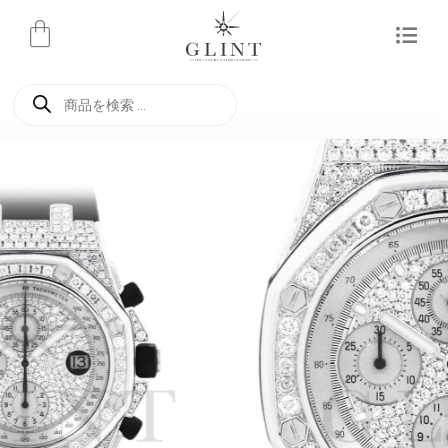
内
容
を
商
ス
品
検
キ
索
ッ
プ