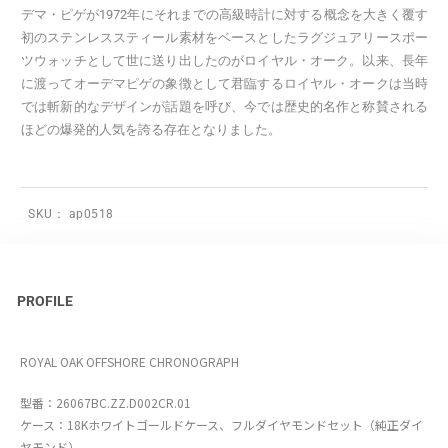
デマ・ピゲが1972年にそれまでの高級時計に対する概念を大きく覆す
初のステンレススティール素材をベースとしたラグジュアリースポー
ツウォッチとして世に送り出したのがロイヤル・オーク。以来、長年
に渡ってオーデマピゲの象徴として君臨するロイヤル・オークは当時
では斬新的なデザインが話題を呼び、今では歴史的名作と称賛される
ほどの爆発的人気を誇る存在となりました。
SKU：
ap0518
PROFILE
ROYAL OAK OFFSHORE CHRONOGRAPH
型番：26067BC.ZZ.D002CR.01
ケース：18Kホワイトゴールドケース、フルダイヤモンドセット（純正ダイ
ヤモンド）