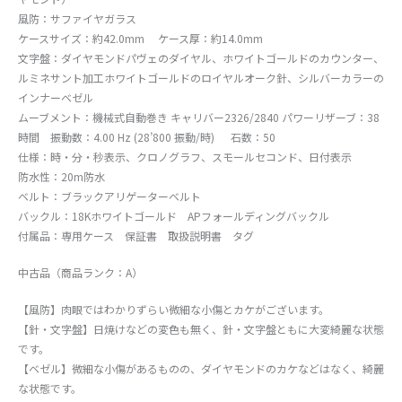
風防：サファイヤガラス
ケースサイズ：約42.0mm ケース厚：約14.0mm
文字盤：ダイヤモンドパヴェのダイヤル、ホワイトゴールドのカウンター、
ルミネサント加工ホワイトゴールドのロイヤルオーク針、シルバーカラーの
インナーベゼル
ムーブメント：機械式自動巻き キャリバー2326/2840 パワーリザーブ：38
時間 振動数：4.00 Hz (28’800 振動/時) 石数：50
仕様：時・分・秒表示、クロノグラフ、スモールセコンド、日付表示
防水性：20m防水
ベルト：ブラックアリゲーターベルト
バックル：18Kホワイトゴールド APフォールディングバックル
付属品：専用ケース 保証書 取扱説明書 タグ
中古品（商品ランク：A）
【風防】肉眼ではわかりずらい微細な小傷とカケがございます。
【針・文字盤】日焼けなどの変色も無く、針・文字盤ともに大変綺麗な状態
です。
【ベゼル】微細な小傷があるものの、ダイヤモンドのカケなどはなく、綺麗
な状態です。