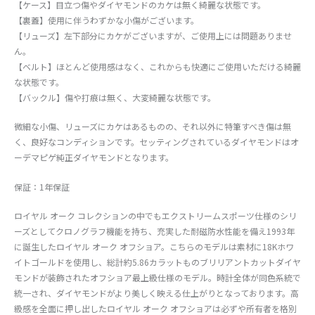
【ケース】目立つ傷やダイヤモンドのカケは無く綺麗な状態です。
【裏蓋】使用に伴うわずかな小傷がございます。
【リューズ】左下部分にカケがございますが、ご使用上には問題ありませ
ん。
【ベルト】ほとんど使用感はなく、これからも快適にご使用いただける綺麗
な状態です。
【バックル】傷や打痕は無く、大変綺麗な状態です。
微細な小傷、リューズにカケはあるものの、それ以外に特筆すべき傷は無
く、良好なコンディションです。セッティングされているダイヤモンドはオ
ーデマピゲ純正ダイヤモンドとなります。
保証：1年保証
ロイヤル オーク コレクションの中でもエクストリームスポーツ仕様のシリ
ーズとしてクロノグラフ機能を持ち、充実した耐磁防水性能を備え1993年
に誕生したロイヤル オーク オフショア。こちらのモデルは素材に18Kホワ
イトゴールドを使用し、総計約5.86カラットものブリリアントカットダイヤ
モンドが装飾されたオフショア最上級仕様のモデル。時計全体が同色系統で
統一され、ダイヤモンドがより美しく映える仕上がりとなっております。高
級感を全面に押し出したロイヤル オーク オフショアは必ずや所有者を格別