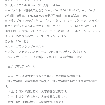
ケースサイズ：42.0mm ケース厚：14.3mm
ムーブメント：機械式自動巻き キャリバー 3126 / 3840 パワーリザーブ：
50時間 振動数：3 Hz (21’600 振動/時) 石数：59石 部品数：365
文字盤：ブラックのダイヤル、「メガ・タペストリー」パターン、アラビア
数字インデックスとルミネサント加工ホワイトゴールドロイヤルオーク針
仕様：時・分表示、クロノグラフ、デイト表示、スモールセコンド、ブラッ
クラバーのネジ込み式リューズ、プッシュボタン
防水性：100m防水
ベルト：ブラックレザーベルト
バックル：ステンレススティール APフォールディングバックル
付属品：専用ケース 保証書(2012年1月) 取扱説明書 タグ
中古品（商品ランク：A）
【風防】ガラスのカケや傷なども無く、大変綺麗な状態です。
【針・文字盤】変色や傷なども無く、針・文字盤ともに大変綺麗な状態で
す。
【ベゼル】傷や打痕は無く、大変綺麗な状態です。
【ケース】傷や打痕は無く、大変綺麗な状態です。
【裏蓋】傷や打痕は無く、大変綺麗な状態です。