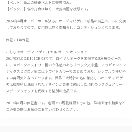
【ベルト】新品の純正ベルトに交換済み。
【バックル】傷や打痕は無く、大変綺麗な状態です。
2024年4月オーバーホール済み。オーデマピゲにて新品の純正ベルトに交換
しておりますので、使用感は無く素晴らしいコンディションとなります。
保証：1年保証
こちらはオーデマ ピゲ ロイヤル オーク オフショア
26170ST.OO.D101CR.03です。ロイヤルオークを象徴する8角形のケース
に、メガ・タペストリー柄の立体感のあるブラック文字盤、アラビアンイン
デックスとクロノ針にはホワイトカラーでまとめており、シンプルで使いや
すい雰囲気となっております。世界三大時計の名に相応しいオーデマ ピゲ
の伝統技術と洗練されたデザインが見事に融合した現代のラグジュアリー・
スポーツウォッチを代表する格別の逸品です。
2012年1月の保証書です。店頭での現物確認やその他、詳細画像や動画など
ご必要の際はお気軽にお問い合わせください。