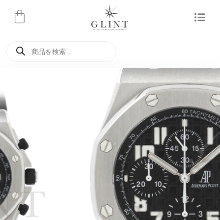
内
容
を
商
ス
品
検
キ
索
ッ
プ