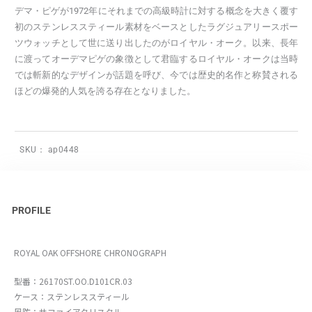
デマ・ピゲが1972年にそれまでの高級時計に対する概念を大きく覆す
初のステンレススティール素材をベースとしたラグジュアリースポー
ツウォッチとして世に送り出したのがロイヤル・オーク。以来、長年
に渡ってオーデマピゲの象徴として君臨するロイヤル・オークは当時
では斬新的なデザインが話題を呼び、今では歴史的名作と称賛される
ほどの爆発的人気を誇る存在となりました。
SKU：
ap0448
PROFILE
ROYAL OAK OFFSHORE CHRONOGRAPH
型番：26170ST.OO.D101CR.03
ケース：ステンレススティール
風防：サファイアクリスタル