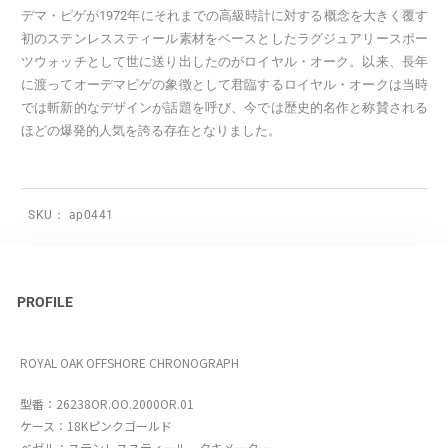
デマ・ピゲが1972年にそれまでの高級時計に対する概念を大きく覆す
初のステンレススティール素材をベースとしたラグジュアリースポー
ツウォッチとして世に送り出したのがロイヤル・オーク。以来、長年
に渡ってオーデマピゲの象徴として君臨するロイヤル・オークは当時
では斬新的なデザインが話題を呼び、今では歴史的名作と称賛される
ほどの爆発的人気を誇る存在となりました。
SKU：
ap0441
PROFILE
ROYAL OAK OFFSHORE CHRONOGRAPH
型番：26238OR.OO.2000OR.01
ケース：18Kピンクゴールド
ベゼル：ステンレススティール タキメーター