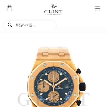
内
容
を
商
ス
品
検
キ
索
ッ
プ