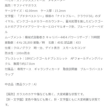
風防：サファイヤガラス
ケースサイズ：42.00mm ケース厚：15.2mm
文字盤：「プチタペストリー」模様の「ナイトブルー、クラウド50」のダ
イヤル、ピンクゴールドカラーのカウンター、蓄光処理を施したピンクゴー
ルドのアプライドアワーマーカーとロイヤルオーク針、ブルーインナーベゼ
ル
ムーブメント：機械式自動巻き キャリバー4404 パワーリザーブ：70時間
振動数：4 Hz 28,800 振動／時 石数：40石 部品数：433
仕様：クロノグラフ 時・分、デイト表示 スモールセコンド
防水性：100m防水
ブレスレット：18Kピンクゴールドブレスレット APフォールディングバッ
クル 腕周り約17.0cm
付属品： 専用ケース ギャランティカード 取扱説明書 ブルーラバースト
ラップ
中古品（商品ランク：A）
【風防】ガラスのカケや傷なども無く、大変綺麗な状態です。
【針・文字盤】変色や傷なども無く、針・文字盤ともに大変綺麗な状態で
す。