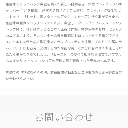
軸歯車とフライバック機能を備えた新しい自動巻き一体型クロノグラフのキ
ャリバー4404を搭載。 通常のクロノグラフと違い、フライバック機能では
ストップ、リセット、再スタートのアクションを一度に行う事ができます。
軸歯車は垂直クラッチシステムと共に機能し、クロノグラフのスタートやス
トップ時に、秒針はブレることなく正確に作動。特許保持のゼロリセットメ
カニズムにより、各カウンターの針を瞬時にゼロリセットする事ができま
す。ベルトは新たな交換可能ストラップシステムを採用しており、付属のラ
バーベルトにも容易に交換する事が可能な為、ご気分に合わせてお楽しみい
ただく事ができるでしょう。「ビースト」の愛称で知られる頑丈でパワフル
なロイヤル オーク オフショアの究極の形が表現された至極の一本です。
店頭での現物確認やその他、詳細画像や動画などご必要の際はお気軽にお問
い合わせください。
お問い合わせ