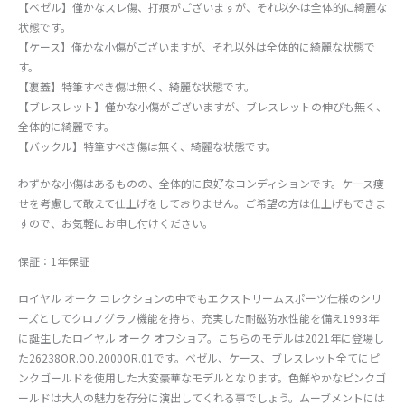
【ベゼル】僅かなスレ傷、打痕がございますが、それ以外は全体的に綺麗な
状態です。
【ケース】僅かな小傷がございますが、それ以外は全体的に綺麗な状態で
す。
【裏蓋】特筆すべき傷は無く、綺麗な状態です。
【ブレスレット】僅かな小傷がございますが、ブレスレットの伸びも無く、
全体的に綺麗です。
【バックル】特筆すべき傷は無く、綺麗な状態です。
わずかな小傷はあるものの、全体的に良好なコンディションです。ケース痩
せを考慮して敢えて仕上げをしておりません。ご希望の方は仕上げもできま
すので、お気軽にお申し付けください。
保証：1年保証
ロイヤル オーク コレクションの中でもエクストリームスポーツ仕様のシリ
ーズとしてクロノグラフ機能を持ち、充実した耐磁防水性能を備え1993年
に誕生したロイヤル オーク オフショア。こちらのモデルは2021年に登場し
た26238OR.OO.2000OR.01です。ベゼル、ケース、ブレスレット全てにピ
ンクゴールドを使用した大変豪華なモデルとなります。色鮮やかなピンクゴ
ールドは大人の魅力を存分に演出してくれる事でしょう。ムーブメントには