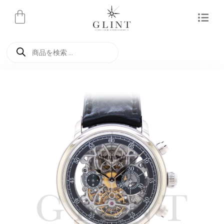
内
容
を
商
ス
品
検
キ
索
ッ
プ