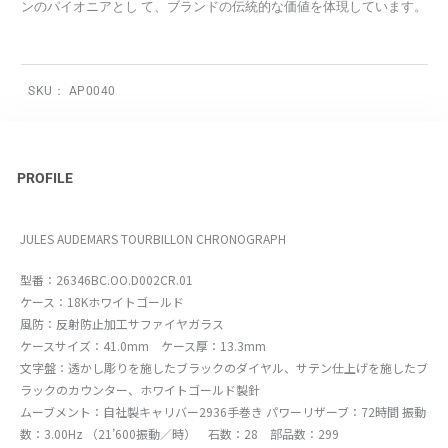
ンのパイオニアとし て、ブランドの伝統的な価値を体現しています。
SKU：
AP0040
PROFILE
JULES AUDEMARS TOURBILLON CHRONOGRAPH
型番：26346BC.OO.D002CR.01
ケース：18Kホワイトゴールド
風防：反射防止加工サファイヤガラス
ケースサイズ：41.0mm ケース厚：13.3mm
文字盤：透かし彫りを施したブラックのダイヤル、サテン仕上げを施したブ
ラックのカウンター、ホワイトゴールド製針
ムーブメント：自社製キャリバー2936手巻き パワーリザーブ：72時間 振動
数：3.00Hz （21’600振動／時） 石数：28 部品数：299