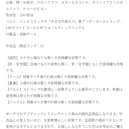
仕様：時・分表示、クロノグラフ、スモールセコンド、サファイアクリスタ
ルバック、トゥールビヨン
防水性：20m防水
ベルト：ハンドステッチの「大きな竹斑入り」黒アリゲーターストラップ、
18KホワイトゴールドAPフォールディングバックル
付属品：収納ケース
中古品（商品ランク：A）
【風防】カケや小傷なども無く大変綺麗な状態です。
【針・文字盤】日焼けなどの変色も無く、針・文字盤ともに大変綺麗な状態
です。
【ケース】特筆すべき傷や打痕は無く大変綺麗な状態です。
【裏蓋】小傷や打痕は無く大変綺麗な状態です。
【ベルト】ストラップの裏側に一部黒ずんでいる箇所がございます。表面は
使用感は見られず綺麗な状態です。
【バックル】特筆すべき傷や打痕は無く大変綺麗な状態です。
オーデマピゲブティックにてメンテナンス済みの国内正規品となります。中
古品とは思えないほど、大変素晴らしい状態です。生産数が極めて少ない大
変希少なモデルとなりますので、お探しになられていた方はお早めのご購入