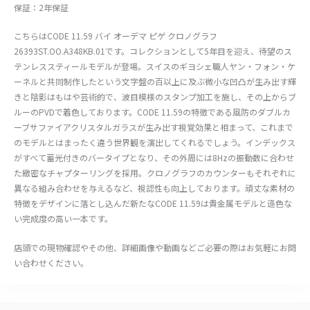
保証：2年保証
こちらはCODE 11.59 バイ オーデマ ピゲ クロノグラフ
26393ST.OO.A348KB.01です。コレクションとして5年目を迎え、待望のス
テンレススティールモデルが登場。スイスのギヨシェ職人ヤン・フォン・ケ
ーネルと共同制作したという文字盤の百以上に及ぶ微小な凹凸が生み出す輝
きと陰影はもはや芸術的で、波目模様のスタンプ加工を施し、その上からブ
ルーのPVDで着色しております。CODE 11.59の特徴である風防のダブルカ
ーブサファイアクリスタルガラスが生み出す視覚効果と相まって、これまで
のモデルとはまったく違う世界観を演出してくれるでしょう。インデックス
がすべて蓄光付きのバータイプとなり、その外周には8Hzの振動数に合わせ
た緻密なチャプターリングを採用。クロノグラフのカウンターもそれぞれに
異なる組み合わせを与えるなど、視認性も向上しております。頑丈な素材の
特徴をデザインに落とし込んだ新たなCODE 11.59は貴金属モデルと遜色な
い完成度の高い一本です。
店頭での現物確認やその他、詳細画像や動画などご必要の際はお気軽にお問
い合わせください。