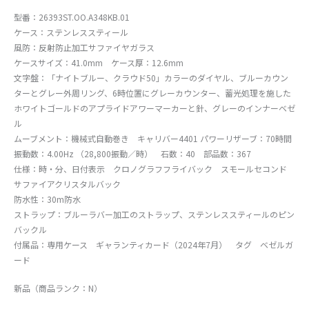
型番：26393ST.OO.A348KB.01
ケース：ステンレススティール
風防：反射防止加工サファイヤガラス
ケースサイズ：41.0mm ケース厚：12.6mm
文字盤：「ナイトブルー、クラウド50」カラーのダイヤル、ブルーカウン
ターとグレー外周リング、6時位置にグレーカウンター、蓄光処理を施した
ホワイトゴールドのアプライドアワーマーカーと針、グレーのインナーベゼ
ル
ムーブメント：機械式自動巻き キャリバー4401 パワーリザーブ：70時間
振動数：4.00Hz （28,800振動／時） 石数：40 部品数：367
仕様：時・分、日付表示 クロノグラフフライバック スモールセコンド
サファイアクリスタルバック
防水性：30m防水
ストラップ：ブルーラバー加工のストラップ、ステンレススティールのピン
バックル
付属品：専用ケース ギャランティカード（2024年7月） タグ ベゼルガ
ード
新品（商品ランク：N）