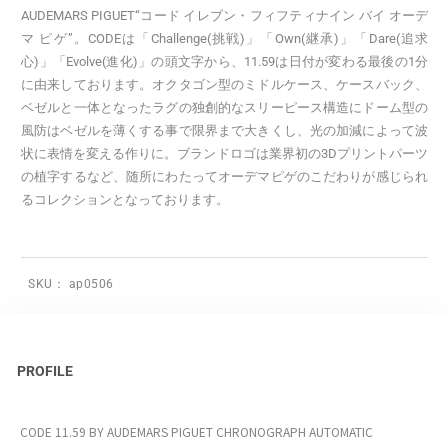
AUDEMARS PIGUET“コード イレブン・フィフティナイン バイ オーデ
マ ピゲ”。CODEは「Challenge(挑戦)」「Own(継承)」「Dare(追求
心)」「Evolve(進化)」の頭文字から、11.59は日付が変わる最後の1分
に由来しております。オクタゴン型のミドルケース、ケースバック、
ベゼルと一体となったラグの独創的なスリーピース構造にドーム型の
風防はベゼルを薄くする事で限界まで大きくし、光の加減によって波
状に表情を変える作りに。ブランドロゴは業界初の3Dプリントパーツ
の植字するなど、随所にわたってオーデマピゲのこだわりが感じられ
るコレクションとなっております。
SKU：
ap0506
PROFILE
CODE 11.59 BY AUDEMARS PIGUET CHRONOGRAPH AUTOMATIC