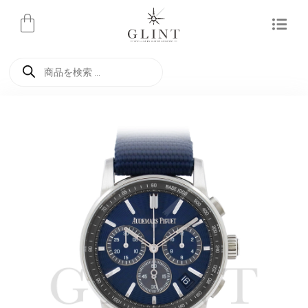
内
容
を
商
ス
品
検
キ
索
ッ
プ