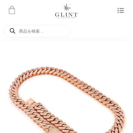
内
容
を
商
ス
品
検
キ
索
ッ
プ