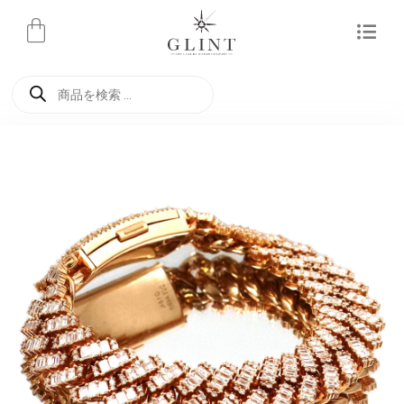
内
容
を
商
ス
品
検
キ
索
ッ
プ