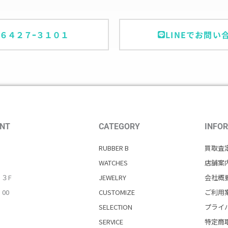
ｰ６４２７ｰ３１０１
LINEでお問い
NT
CATEGORY
INFO
RUBBER B
買取査
WATCHES
店舗案
・３F
JEWELRY
会社概
：00
CUSTOMIZE
ご利用
SELECTION
プライ
SERVICE
特定商