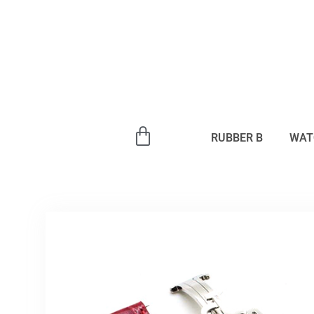
内
容
を
ス
キ
ッ
プ
RUBBER B
WAT