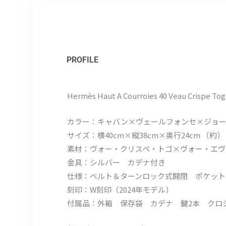
PROFILE
Hermès Haut A Courroies 40 Veau Crispe To
カラー：キャバン×ヴェールフォンセ×ジョ
サイズ：横40cm×縦38cm×奥行24cm （約）
素材：ヴォー・クリスペ・トゴ×ヴォー・エヴ
金具：シルバー カデナ付き
仕様：ベルト＆ターンロック式開閉 ポケット
刻印：W刻印（2024年モデル）
付属品：外箱 保存袋 カデナ 鍵2本 クロ