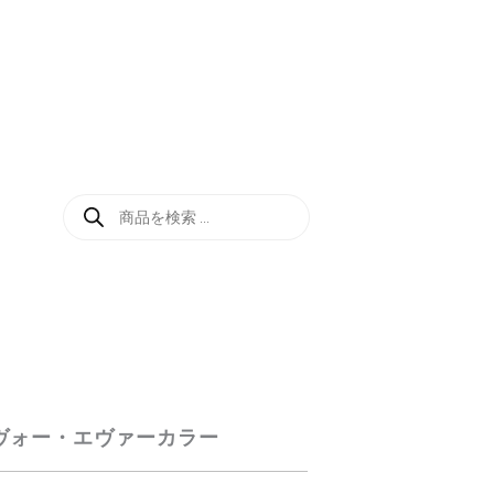
商
品
検
索
 ヴォー・エヴァーカラー