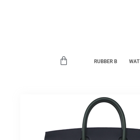
内
容
を
ス
キ
ッ
プ
RUBBER B
WAT