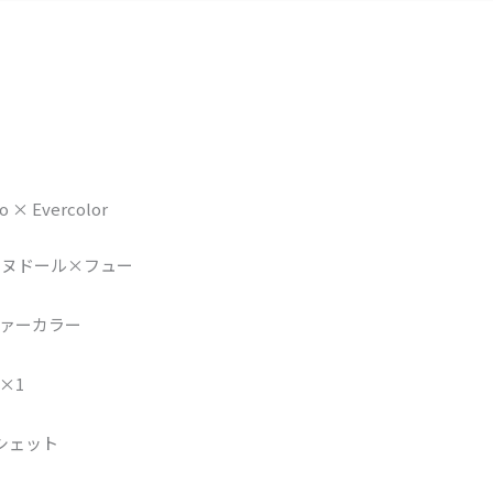
go × Evercolor
ーヌドール×フュー
ァーカラー
×1
シェット