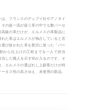
ーは、フランスのデュプイ社やアノネイ
。その超一流が扱う革の中でも数パーセ
最高級の革だけが、エルメスの革製品に
優れた革はエルメスが独占していると言
の選び抜かれた革を贅沢に使った「バー
初から仕上げの工程までを一人で担当
当した職人を示すIDが入るのです。そ
は、エルメスの選ばれし上顧客だけが特
テータス性の高さゆえ、未使用の新品、