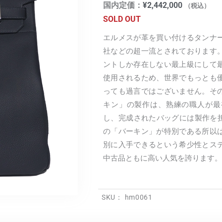
国内定価：
¥
2,442,000
（税込）
SOLD OUT
エルメスが革を買い付けるタンナ
社などの超一流とされております
ントしか存在しない最上級にして
使用されるため、世界でもっとも
っても過言ではございません。そ
キン」の製作は、熟練の職人が最
し、完成されたバッグには製作を担
の「バーキン」が特別である所以
別に入手できるという希少性とス
中古品ともに高い人気を誇ります。
SKU：
hm0061