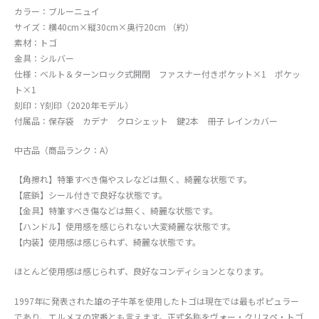
カラー：ブルーニュイ
サイズ：横40cm×縦30cm×奥行20cm （約）
素材：トゴ
金具：シルバー
仕様：ベルト＆ターンロック式開閉 ファスナー付きポケット×1 ポケッ
ト×1
刻印：Y刻印（2020年モデル）
付属品：保存袋 カデナ クロシェット 鍵2本 冊子 レインカバー
中古品（商品ランク：A）
【角擦れ】特筆すべき傷やスレなどは無く、綺麗な状態です。
【底鋲】シール付きで良好な状態です。
【金具】特筆すべき傷などは無く、綺麗な状態です。
【ハンドル】使用感を感じられない大変綺麗な状態です。
【内装】使用感は感じられず、綺麗な状態です。
ほとんど使用感は感じられず、良好なコンディションとなります。
1997年に発表された雄の子牛革を使用したトゴは現在では最もポピュラー
であり、エルメスの定番とも言えます。正式名称をヴォー・クリスペ・トゴ