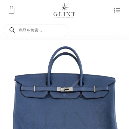
内
容
を
商
ス
品
検
キ
索
ッ
プ