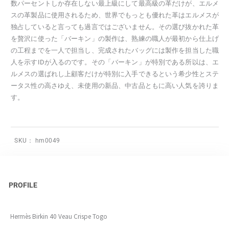
数パーセントしか存在しない最上級にして最高級の革だけが、エルメ
スの革製品に使用されるため、世界でもっとも優れた革はエルメスが
独占していると言っても過言ではございません。その選び抜かれた革
を贅沢に使った「バーキン」の製作は、熟練の職人が最初から仕上げ
の工程までを一人で担当し、完成されたバッグには製作を担当した職
人を示すIDが入るのです。その「バーキン」が特別である所以は、エ
ルメスの選ばれし上顧客だけが特別に入手できるという希少性とステ
ータス性の高さゆえ、未使用の新品、中古品ともに高い人気を誇りま
す。
SKU：
hm0049
PROFILE
Hermès Birkin 40 Veau Crispe Togo