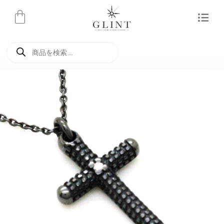
内
容
を
商
ス
品
検
キ
索
ッ
プ