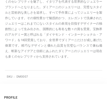
くのセレブリティを魅了し、イタリアを代表する世界的なジュエラー
ブランドへとなりました。ダミアーニのジュエリーは、完璧なスタイ
ルと芸術的な美しさを追求し、すべて手作業によってジュエリーを製
作しています。その個性豊かで魅惑的かつ、エレガントで洗練された
ジュエリーはこれまでにないスタイルの表現を目指すデザイナーの独
創性によって生み出され、国際的にも有名な数々の賞を受賞。宝飾界
のアカデミー賞と呼ばれる「ダイヤモンド・インターナショナル・ア
ワード」を18回受賞しており、全世界でダミアーニだけが成し遂げた
偉業です。精巧なデザインと優れた品質を完璧なバランスで兼ね備
え、斬新なアイデアと信頼にあふれたダミアーニのジュエリーは現在
も多くのセレブリティから支持されています。
SKU：
DM0007
PROFILE