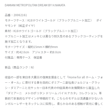
DAMIANI METROPOLITAN DREAM BY H.NAKATA
品番：20062161
モチーフケース：K18ホワイトゴールド（ブラックブルニート加工） ダイ
ヤモンド（純正ダイヤ）
素材：K18ホワイトゴールド（ブラックブルニート加工）
※ブルニート加工はメッキとは異なり耐久性のあるブラックコーティングを
施す加工となります。
モチーフサイズ：縦約15mm×横約9mm
サイズ：約42.0cm アジャスター 約8.0cm
付属品：専用ケース 保証書
新品（商品ランク：N）
収益の一部を東日本大震災の復興支援金として「Home for all ホーム・フォ
ー・オール」に寄付する事を目的にダミアーニ副社長ジョルジョ・グラッ
シ・ダミアーニと元サッカー日本代表の中田英寿の友情関係から誕生した
「ダミアーニ メトロポリタン ドリーム バイ H.ナカタ」コレクション。革
新的で折衷的なデザインが特徴的です。こちらのモデルは流通量が少ないカ
ンガルーレザーをネックレスに採用し、柔らかみのある感触が首元に優しく