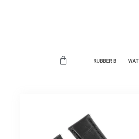
内
容
を
ス
キ
ッ
プ
RUBBER B
WAT