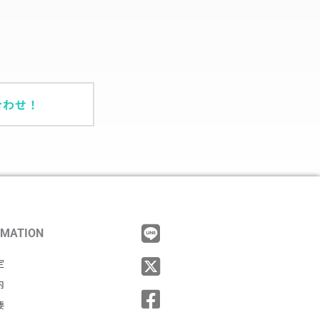
合わせ！
RMATION
定
内
要