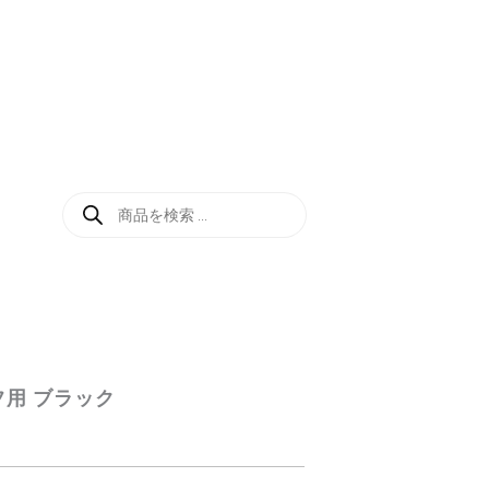
商
品
検
索
フ用 ブラック