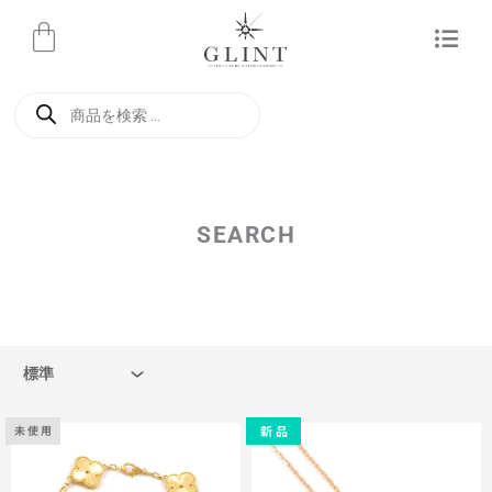
内
容
を
商
ス
品
検
キ
索
ッ
プ
SEARCH
新 品
未 使 用