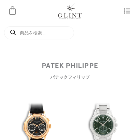
内
容
を
商
ス
品
検
キ
索
ッ
プ
PATEK PHILIPPE
パテックフィリップ